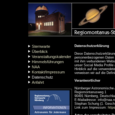
Datenschutzerklärung
Sternwarte
Überblick
Diese Datenschutzerklärung
Veranstaltungskalender
personenbezogenen Daten (
mit ihm verbundenen Webse
Himmelsführungen
unser Social Media Profile
NAA
Hinblick auf die verwendete
Kontakt/Impressum
verweisen wir auf die Defi
Datenschutz
Verantwortlicher
Anfahrt
Nürnberger Astronomische 
Regiomontanusweg 1
90491 Nürnberg, Deutschl
E-Mailadresse: info@naa.n
Stephan Schurig (1. Geschä
Link zum Impressum:
http