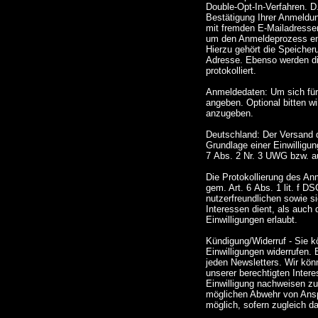
Double-Opt-In-Verfahren. D
Bestätigung Ihrer Anmeldun
mit fremden E-Mailadresse
um den Anmeldeprozess en
Hierzu gehört die Speicher
Adresse. Ebenso werden di
protokolliert.
Anmeldedaten: Um sich für
angeben. Optional bitten w
anzugeben.
Deutschland: Der Versand 
Grundlage einer Einwilligun
7 Abs. 2 Nr. 3 UWG bzw. a
Die Protokollierung des An
gem. Art. 6 Abs. 1 lit. f D
nutzerfreundlichen sowie s
Interessen dient, als auch
Einwilligungen erlaubt.
Kündigung/Widerruf - Sie k
Einwilligungen widerrufen.
jeden Newsletters. Wir kön
unserer berechtigten Inter
Einwilligung nachweisen zu
möglichen Abwehr von Anspr
möglich, sofern zugleich da