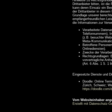
Hinweise zu Rechtsgrundlag
Drittanbieter bitten, ist d
kann deren Einsatz ein Best
der Drittanbieter in diese
Grundlage unserer berechtig
empfängerfreundlichen Lei
die Informationen zur Verw
Verarbeitete Datena
Telefonnummern), In
(z.B. besuchte Webse
Meta-/Kommunikation
Betroffene Personen
Onlinediensten).
Zwecke der Verarbei
Rechtsgrundlagen: Ei
vorvertragliche Anfr
(Art. 6 Abs. 1 S. 1 l
Eingesetzte Dienste und Di
Doodle: Online Term
Zürich, Schweiz; W
https://doodle.com/d
Vom Websiteinhaber ang
Erstellt mit Datenschutz-