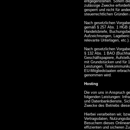
entgegenstehen. Sofern die
zulässige Zwecke erforderl
gesperrt und nicht für ande
steuerrechtlichen Gründen
Nach gesetzlichen Vorgaben
gemäß § 257 Abs. 1 HGB (H
Handelsbriefe, Buchungsbe
Aufzeichnungen, Lageberic
relevante Unterlagen, etc.).
Nach gesetzlichen Vorgaben
§ 132 Abs. 1 BAO (Buchhal
Geschäftspapiere, Aufstel
mit Grundstücken und für 
Leistungen, Telekommunikat
EU-Mitgliedstaaten erbrac
genommen wird.
Hosting
Die von uns in Anspruch g
folgenden Leistungen: Infra
und Datenbankdienste, Sich
Zwecke des Betriebs diese
Hierbei verarbeiten wir, bz
Vertragsdaten, Nutzungsda
Besuchern dieses Onlineang
effizienten und sicheren Z