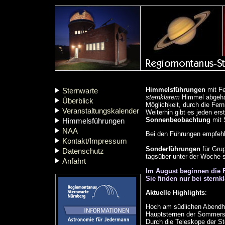
Himmelsführungen
mit Fe
Sternwarte
sternklarem
Himmel abgehal
Überblick
Möglichkeit, durch die Fer
Veranstaltungskalender
Weiterhin gibt es jeden er
Sonnenbeobachtung
mit 
Himmelsführungen
NAA
Bei den Führungen empfehle
Kontakt/Impressum
Sonderführungen
für Gru
Datenschutz
tagsüber unter der Woche si
Anfahrt
Im August beginnen die 
Sie finden nur bei sternkl
Aktuelle Highlights
:
Hoch am südlichen Abendhi
Hauptsternen der Sommerste
Durch die Teleskope der S